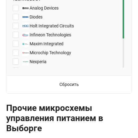
8-SOIC
Analog Devices
D2PAK
Diodes
PG-DSO-36
Holt Integrated Circuits
SOT-23-3
Infineon Technologies
SOT-23-5
Maxim Integrated
SOT-23-6
Microchip Technology
SOT-23-8
Nexperia
TO-236AB (SOT23)
NXP Semiconductors
TSOT-23-6
ON Semiconductor
Сбросить
ST Microelectronics
Texas Instruments
Прочие микросхемы
Vishay
управления питанием в
Выборге