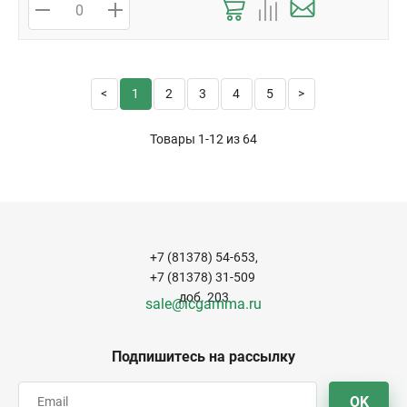
1
2
3
4
5
Товары 1-12 из
64
+7 (81378) 54-653,
+7 (81378) 31-509
доб. 203
sale@icgamma.ru
Подпишитесь на рассылку
OK