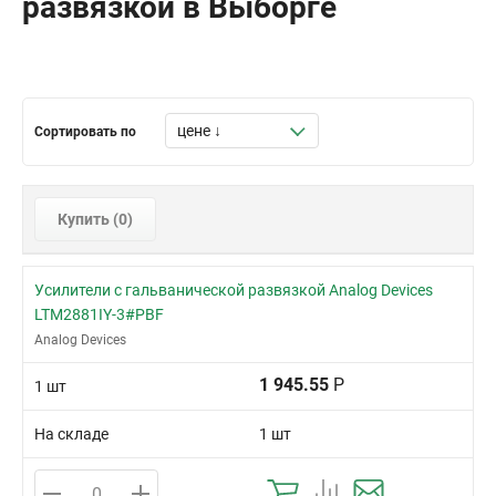
развязкой в Выборге
Сортировать по
Купить (
0
)
Усилители с гальванической развязкой Analog Devices
LTM2881IY-3#PBF
Analog Devices
1 945.55
Р
1 шт
На складе
1 шт