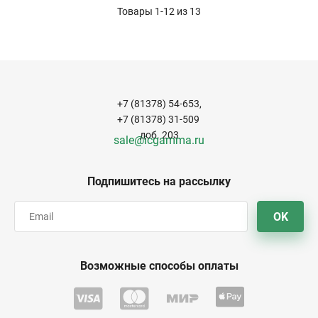
Товары 1-12 из
13
+7 (81378) 54-653,
+7 (81378) 31-509
доб. 203
sale@icgamma.ru
Подпишитесь на рассылку
OK
Возможные способы оплаты